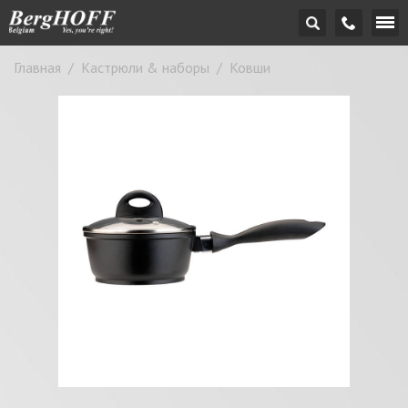
Главная
/
Кастрюли & наборы
/
Ковши