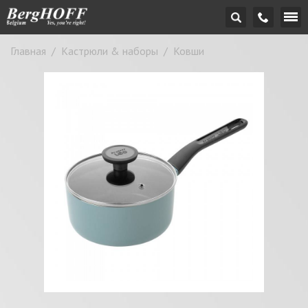
Главная
/
Кастрюли & наборы
/
Ковши