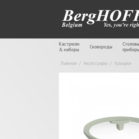
Кастрюли
Столов
Сковороды
& наборы
прибор
Главная
/
Аксессуары
/
Крышки