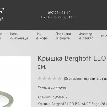
097-774-71-10
Пн.-Пт. с 09-00 до 18-00
ые
Ножи
Чай
Противни
Фарфор
Ин
ы
& ножницы
& кофе
& формы
& стекло
Крышка Berghoff LE
см.
(0) отзывов
оставить отз
Есть в наличии
Артикул: 3950462
Крышка Berghoff LEO BALANCE Sage, 28 с