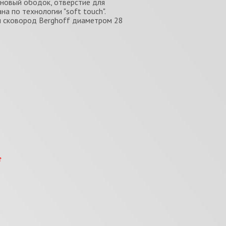
оновый ободок, отверстие для
а по технологии "soft touch".
и сковород Berghoff диаметром 28
е