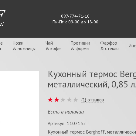
097-774-71-10
Пн.-Пт. с 09-00 до 18-00
ые
Ножи
Чай
Противни
Фарфор
Ин
ы
& ножницы
& кофе
& формы
& стекло
Кухонный термос Berg
металлический, 0,85 л
(
1
) отзывов
Есть в наличии
Артикул: 1107132
Кухонный термос Berghoff, металлический