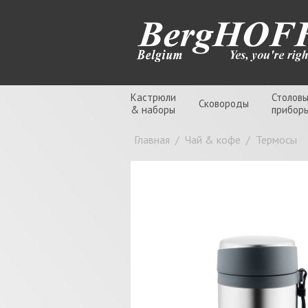
Кастрюли
Столов
Сковороды
& наборы
прибор
Главная
/
Чай & кофе
/
Термосы