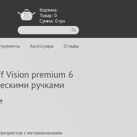
Корзина:
Товар:
0
Сумма:
0
грн
струменты
Аксессуары
Отзывы
f Vision premium 6
ческими ручками
ыв
 предметов с металлическими