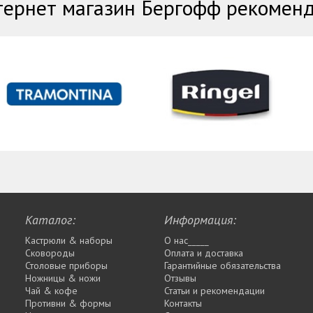
ернет магазин Бергофф рекомен
Каталог:
Информация:
Кастрюли & наборы
О нас_____
Сковороды
Оплата и доставка
Столовые приборы
Гарантийные обязательства
Ножницы & ножи
Отзывы
Чай & кофе
Статьи и рекомендации
Противни & формы
Контакты