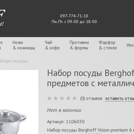
097-774-71-10
Пн.-Пт. с 09-00 до 18-00
ые
Ножи
Чай
Противни
Фарфор
Ин
ы
& ножницы
& кофе
& формы
& стекло
аборы посуды
Набор посуды Berghof
предметов с металли
(0) отзывов
оставить отз
Нет в наличии
Артикул: 1106030
Набор посуды Berghoff Vision premium 6