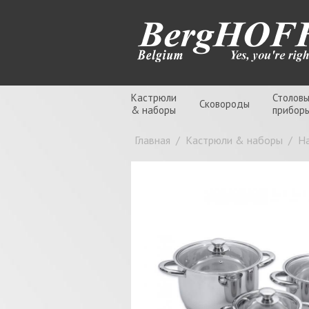
Кастрюли
Столов
Сковороды
& наборы
прибор
Главная
/
Кастрюли & наборы
/
Н