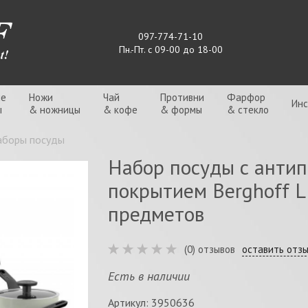
097-774-71-10
Пн.-Пт. с 09-00 до 18-00
ые
Ножи
Чай
Противни
Фарфор
Ин
ы
& ножницы
& кофе
& формы
& стекло
аборы посуды
Набор посуды с анти
покрытием Berghoff L
предметов
(0) отзывов
оставить отз
Есть в наличии
Артикул: 3950636