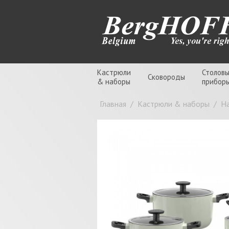
Кастрюли
Столов
Сковороды
& наборы
прибор
Главная
/
Кастрюли & наборы
/
Н