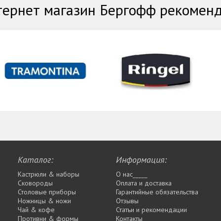
ернет магазин Бергофф рекомен
Каталог:
Информация:
Кастрюли & наборы
О нас_____
Сковороды
Оплата и доставка
Столовые приборы
Гарантийные обязательства
Ножницы & ножи
Отзывы
Чай & кофе
Статьи и рекомендации
Противни & формы
Контакты