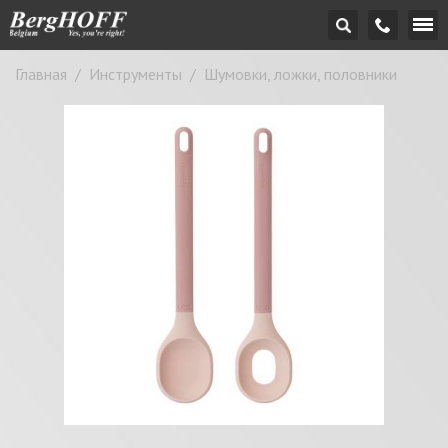
Главная
/
Инструменты
/
Шумовки, ложки, половники