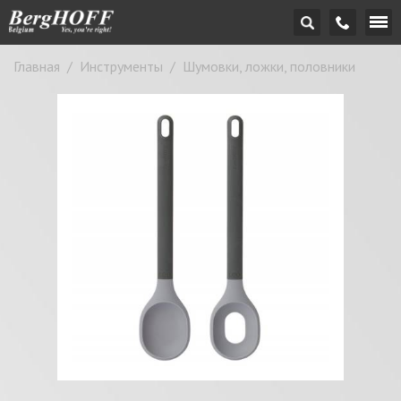
Главная
/
Инструменты
/
Шумовки, ложки, половники