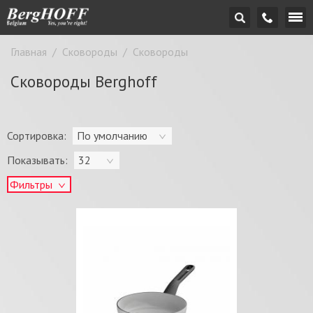
Главная
/
Сковороды
/
Сковороды
Сковороды Berghoff
Сортировка:
По умолчанию
Показывать:
32
Фильтры
Цена:
-
грн.
OK
Диаметр (см):
Тип покрытия:
Материал: