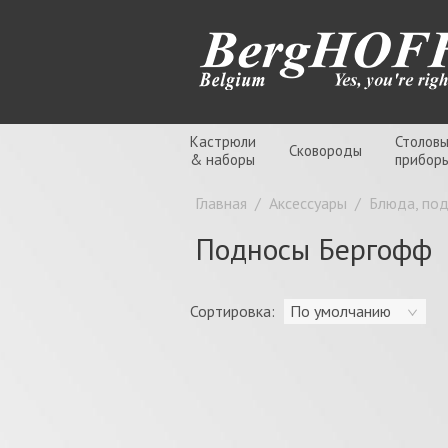
Кастрюли
Столов
Сковороды
& наборы
прибор
Главная
/
Аксессуары
/
Блюда, по
Подносы Бергофф
Сортировка:
По умолчанию
Цена:
-
грн.
O