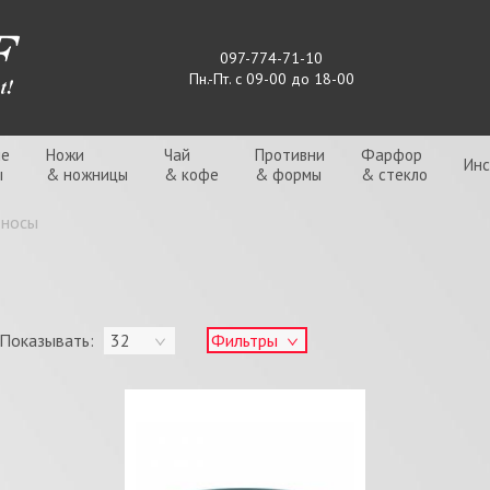
097-774-71-10
Пн.-Пт. с 09-00 до 18-00
ые
Ножи
Чай
Противни
Фарфор
Ин
ы
& ножницы
& кофе
& формы
& стекло
дносы
Показывать:
32
Фильтры
K