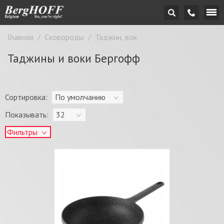
Главная
/
Сковороды
/
Таджин, вок
Таджины и воки Бергофф
Сортировка:
По умолчанию
Показывать:
32
Фильтры
Цена:
-
грн.
OK