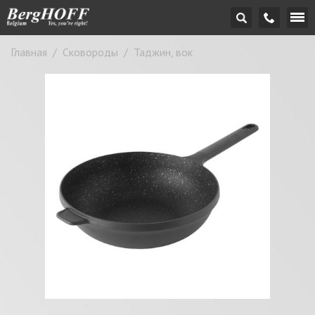
Главная
/
Сковороды
/
Таджин, вок