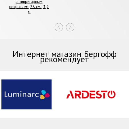
антипригарным
покрытием, 28 см., 3,9
л.
Интернет магазин Бергофф
рекомендует