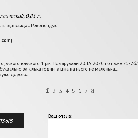
лический, 0,85 л.
ість відповідає.Рекомендую
.com)
, всього навсього 1 рік. Подарували 20.19.2020 і от вже 25-26.
квально за кілька годин, а ціна на нього не маленька...
уже дорого...
1
2
3
4
5
6
7
8
Ваш отзыв:
тзыв