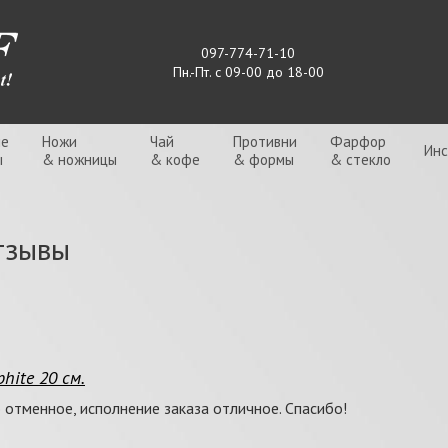
097-774-71-10
Пн.-Пт. с 09-00 до 18-00
ые
Ножи
Чай
Противни
Фарфор
Ин
ы
& ножницы
& кофе
& формы
& стекло
тзывы
hite 20 см.
 отменное, исполнение заказа отличное. Спасибо!