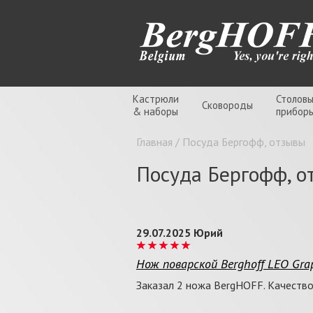
Кастрюли
Столов
Сковороды
& наборы
прибор
Главная
/
Посуда Бергофф, отзывы
Посуда Бергофф, о
29.07.2025 Юрий
Нож поварской Berghoff LEO Grap
Заказал 2 ножа BergHOFF. Качество