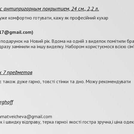
с антипригарным покрытием, 24 см., 2,2 л.
 Дуже комфортно готувати, кажу як професійний кухар
917@gmail.com)
 подарунок на Новий рік. Вдома на одній з виделок помітили бра
дразу замінили на іншу виделку. Набором користуємося всією сім
ix 7 предметов
ає також дуже гарно, товсті стінки та дно. Можу рекомендувати
rghoff
tamatveicheva@gmail.com
і швидку відправу, терка гарної якості гостра зручна,і ціна одек