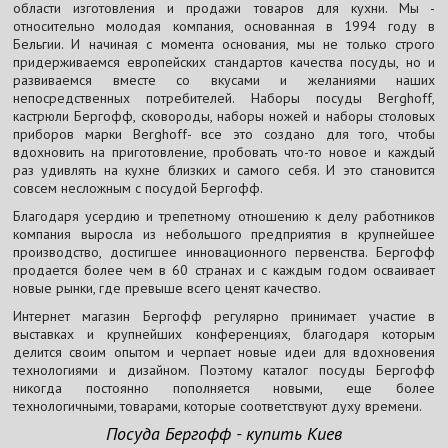
области изготовления и продажи товаров для кухни. Мы -
относительно молодая компания, основанная в 1994 году в
Бельгии. И начиная с момента основания, мы не только строго
придерживаемся европейских стандартов качества посуды, но и
развиваемся вместе со вкусами и желаниями наших
непосредственных потребителей. Наборы посуды Berghoff,
кастрюли Бергофф, сковороды, наборы ножей и наборы столовых
приборов марки Berghoff- все это создано для того, чтобы
вдохновить на приготовление, пробовать что-то новое и каждый
раз удивлять на кухне близких и самого себя. И это становится
совсем несложным с посудой Бергофф.
Благодаря усердию и трепетному отношению к делу работников
компания выросла из небольшого предприятия в крупнейшее
производство, достигшее инновационного первенства. Бергофф
продается более чем в 60 странах и с каждым годом осваивает
новые рынки, где превыше всего ценят качество.
Интернет магазин Бергофф регулярно принимает участие в
выставках и крупнейших конференциях, благодаря которым
делится своим опытом и черпает новые идеи для вдохновения
технологиями и дизайном. Поэтому каталог посуды Бергофф
никогда постоянно пополняется новыми, еще более
технологичными, товарами, которые соответствуют духу времени.
Посуда Бергофф - купить Киев