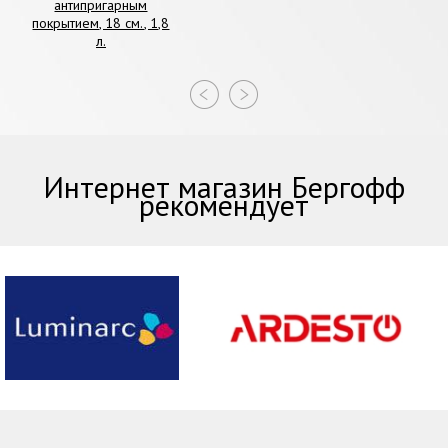
антипригарным
покрытием, 18 см., 1,8
л.
Интернет магазин Бергофф
рекомендует