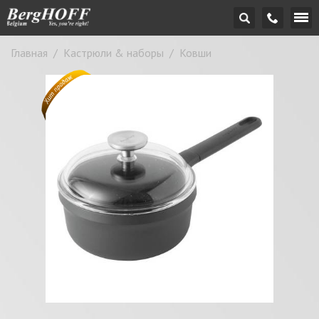
Главная
/
Кастрюли & наборы
/
Ковши