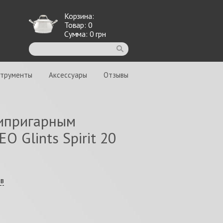
Корзина:
Товар:
0
Сумма:
0
грн
струменты
Аксессуары
Отзывы
типригарным
O Glints Spirit 20
ыв