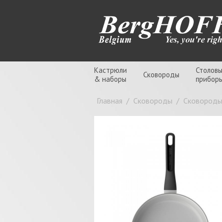
Кастрюли
Столов
Сковороды
& наборы
прибор
Главная
/
Сковороды
/
Сковород