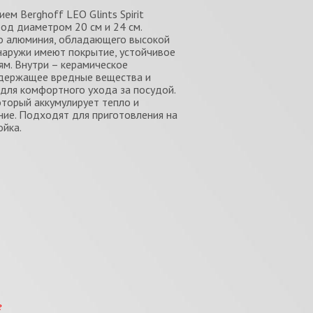
м Berghoff LEO Glints Spirit
род диаметром 20 см и 24 см.
о алюминия, обладающего высокой
наружи имеют покрытие, устойчивое
м. Внутри – керамическое
содержащее вредные вещества и
для комфортного ухода за посудой.
торый аккумулирует тепло и
ние. Подходят для приготовления на
ойка.
е