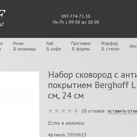
097-774-71-10
Пн.-Пт. с 09-00 до 18-00
ые
Ножи
Чай
Противни
Фарфор
Ин
ы
& ножницы
& кофе
& формы
& стекло
ы
Набор сковород с ан
покрытием Berghoff LE
см, 24 см
(0) отзывов
оставить отз
Есть в наличии
Артикул: 3950613