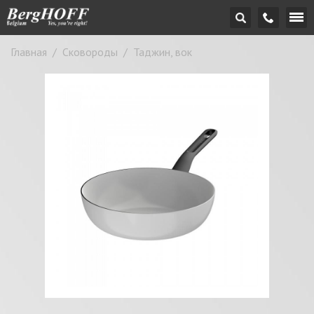
Главная
/
Сковороды
/
Таджин, вок