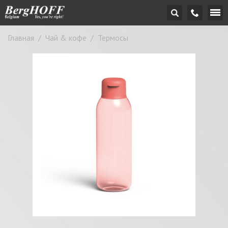
Главная
/
Чай & кофе
/
Термосы