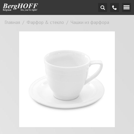
Главная
/
Фарфор & стекло
/
Чашки из фарфора