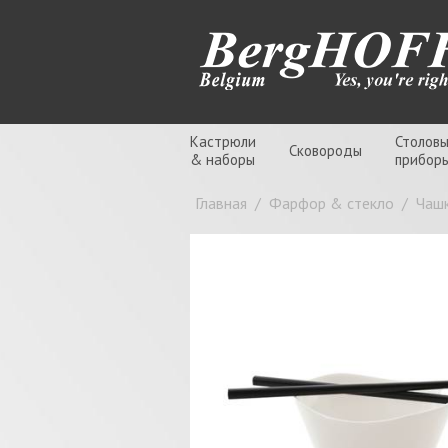
Кастрюли
Столов
Сковороды
& наборы
прибор
Главная
/
Фарфор & стекло
/
Чаш