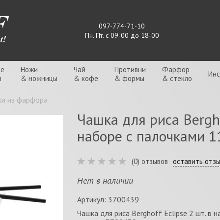
097-774-71-10
Пн.-Пт. с 09-00 до 18-00
ые
Ножи
Чай
Противни
Фарфор
Ин
ы
& ножницы
& кофе
& формы
& стекло
ки из фарфора
Чашка для риса Bergho
наборе с палочками 11
(0) отзывов
оставить отз
Нет в наличии
Артикул: 3700439
Чашка для риса Berghoff Eclipse 2 шт. в н