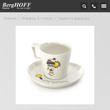
Главная
/
Фарфор & стекло
/
Чашки из фарфора