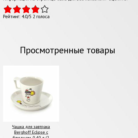
Рейтинг:
4.0
/
5
2
голоса
Просмотренные товары
Чашка для завтрака
Berghoff Eclipse с
блюдцем, 0,40 л (2