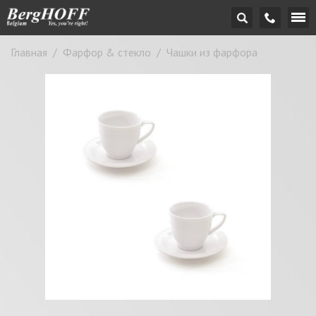
Главная
/
Фарфор & стекло
/
Чашки из фарфора