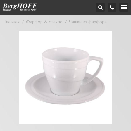
Главная
/
Фарфор & стекло
/
Чашки из фарфора