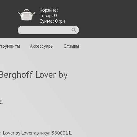
Корзина:
Товар:
0
Сумма:
0
грн
струменты
Аксессуары
Отзывы
erghoff Lover by
ыв
л Lover by Lover артикул 3800011.