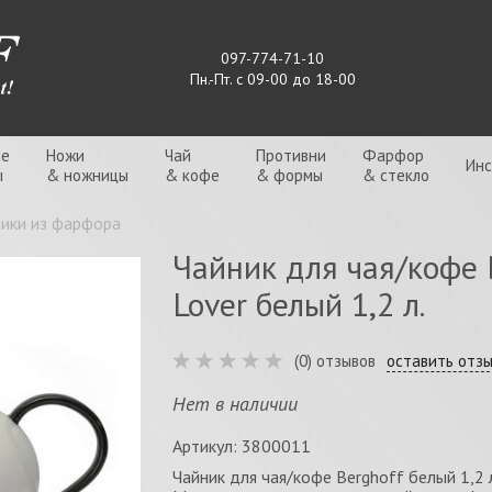
097-774-71-10
Пн.-Пт. с 09-00 до 18-00
ые
Ножи
Чай
Противни
Фарфор
Ин
ы
& ножницы
& кофе
& формы
& стекло
ики из фарфора
Чайник для чая/кофе B
Lover белый 1,2 л.
(0) отзывов
оставить отз
Нет в наличии
Артикул: 3800011
Чайник для чая/кофе Berghoff белый 1,2 