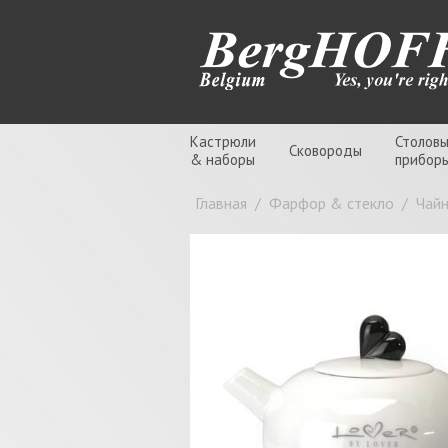
Кастрюли
Столов
Сковороды
& наборы
прибор
Главная
/
Фарфор & стекло
/
Чайн