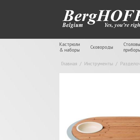
Кастрюли
Столов
Сковороды
& наборы
прибор
Главная
/
Инструменты
/
Раздело