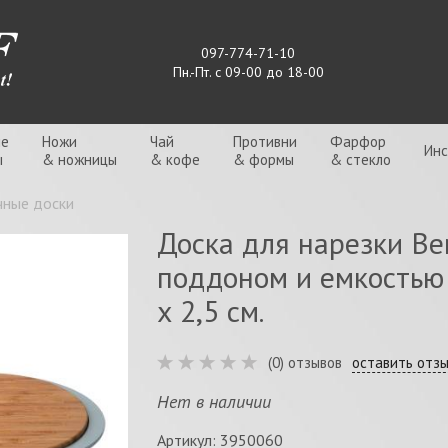
097-774-71-10
Пн.-Пт. с 09-00 до 18-00
ые
Ножи
Чай
Противни
Фарфор
Ин
ы
& ножницы
& кофе
& формы
& стекло
чные доски
Доска для нарезки Ber
поддоном и емкостью 
х 2,5 см.
(0) отзывов
оставить отз
Нет в наличии
Артикул: 3950060