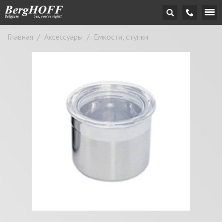
Главная
/
Аксессуары
/
Емкости, ступки