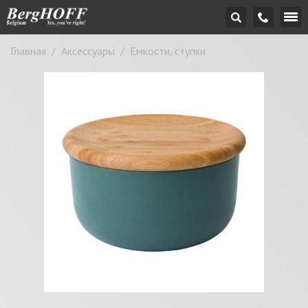
Главная
/
Аксессуары
/
Емкости, ступки