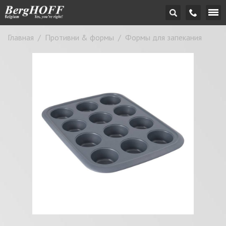
Главная
/
Противни & формы
/
Формы для запекания