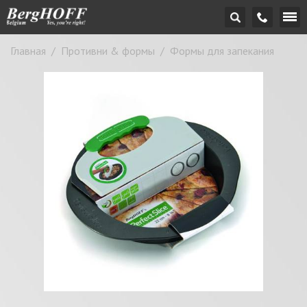
Главная
/
Противни & формы
/
Формы для запекания