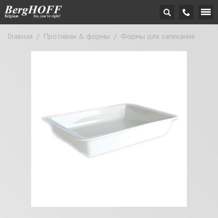
Главная
/
Противни & формы
/
Формы для запекания