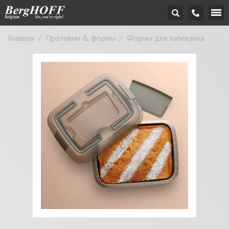
Главная
/
Противни & формы
/
Формы для запекания