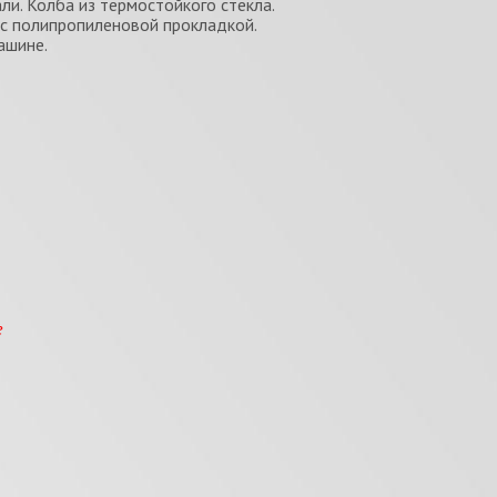
и. Колба из термостойкого стекла.
с полипропиленовой прокладкой.
ашине.
е