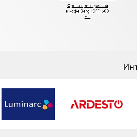
Френч-пресс для чая
и кофе BergHOFF, 600
мл.
Инт