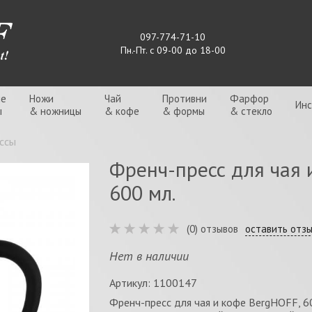
097-774-71-10
Пн.-Пт. с 09-00 до 18-00
ые
Ножи
Чай
Противни
Фарфор
Ин
ы
& ножницы
& кофе
& формы
& стекло
ссы
Френч-пресс для чая 
600 мл.
(0) отзывов
оставить отз
Нет в наличии
Артикул: 1100147
Френч-пресс для чая и кофе BergHOFF, 6