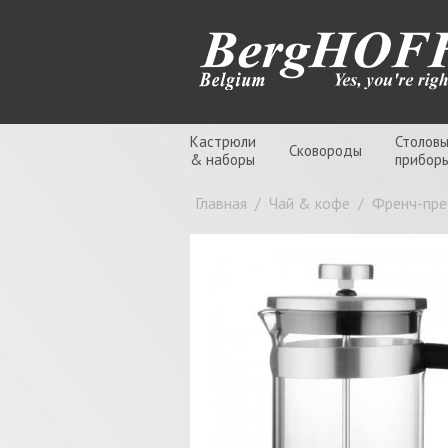
Кастрюли
Столов
Сковороды
& наборы
прибор
Главная
/
Чай & кофе
/
Френч-пре