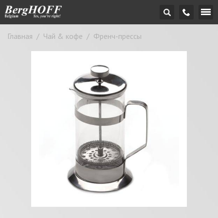
Главная
/
Чай & кофе
/
Френч-прессы