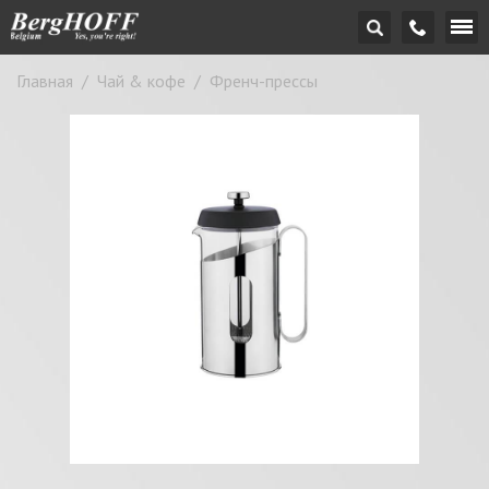
Главная
/
Чай & кофе
/
Френч-прессы