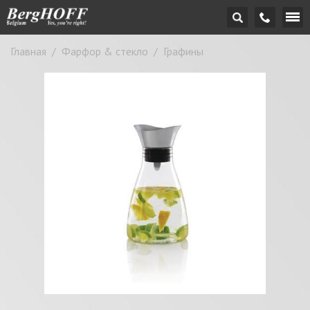
Главная
/
Фарфор & стекло
/
Графины