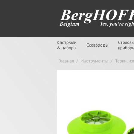
Кастрюли
Столов
Сковороды
& наборы
прибор
Главная
/
Инструменты
/
Терки, и