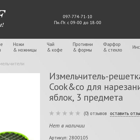
097-774-71-10
Пн.-Пт. с 09-00 до 18-00
ые
Ножи
Чай
Противни
Фарфор
Ин
ы
& ножницы
& кофе
& формы
& стекло
змельчители
Измельчитель-решетк
Сооk&co для нарезан
яблок, 3 предмета
(0) отзывов
оставить отз
Нет в наличии
Артикул: 2800105