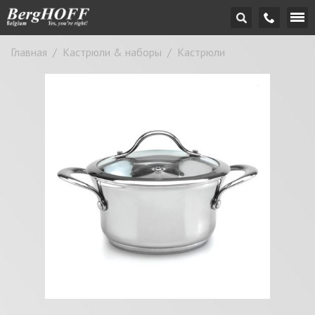
Главная
/
Кастрюли & наборы
/
Кастрюли