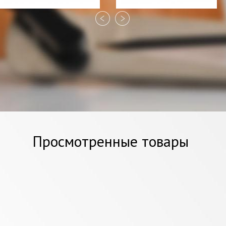
Кастрюля Berghoff
Кастрюля Berghoff
Cosmo 26 см. 10 л.
Cosmo с пароваркй 20
см., 3,0 л.
2988 грн
2586 грн
Просмотренные товары