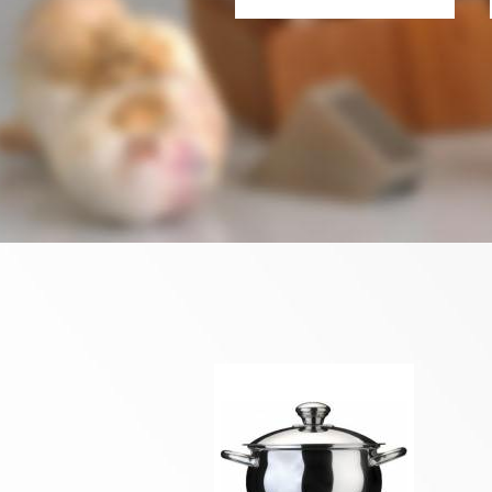
Кастрюля Berghoff
Cosmo со вставкой для
приготовле..
3152 грн