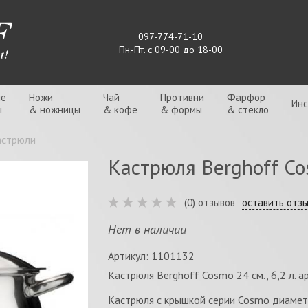
097-774-71-10
Пн.-Пт. с 09-00 до 18-00
ые
Ножи
Чай
Противни
Фарфор
Ин
ы
& ножницы
& кофе
& формы
& стекло
астрюли
Кастрюля Berghoff Cos
(0) отзывов
оставить отз
Нет в наличии
Артикул: 1101132
Кастрюля Berghoff Cosmo 24 см., 6,2 л. 
Кастрюля с крышкой серии Cosmo диаметр