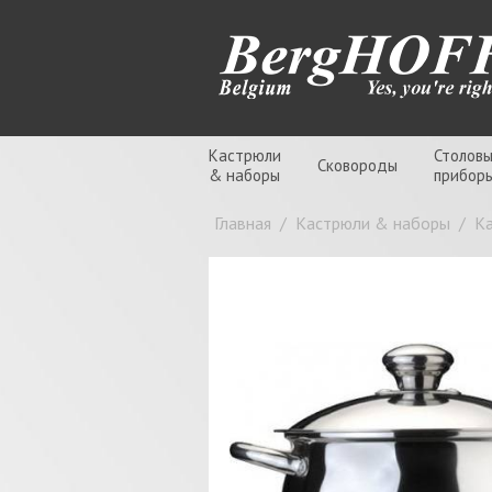
Кастрюли
Столов
Сковороды
& наборы
прибор
Главная
/
Кастрюли & наборы
/
К