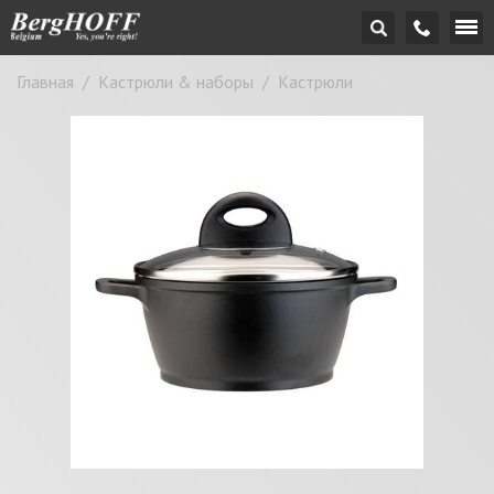
Главная
/
Кастрюли & наборы
/
Кастрюли