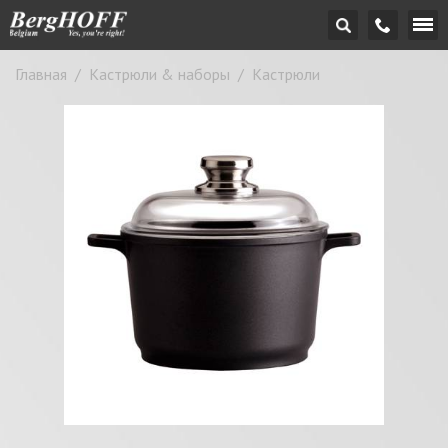
Главная
/
Кастрюли & наборы
/
Кастрюли