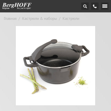
Главная
/
Кастрюли & наборы
/
Кастрюли