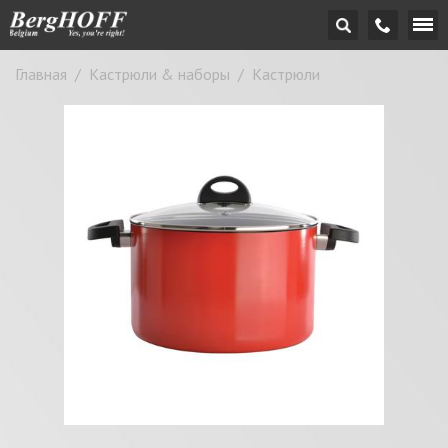
Главная
/
Кастрюли & наборы
/
Кастрюли