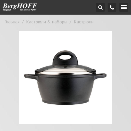
Главная
/
Кастрюли & наборы
/
Кастрюли