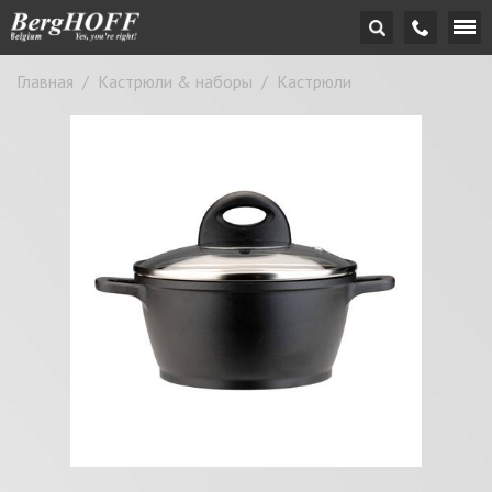
Главная
/
Кастрюли & наборы
/
Кастрюли