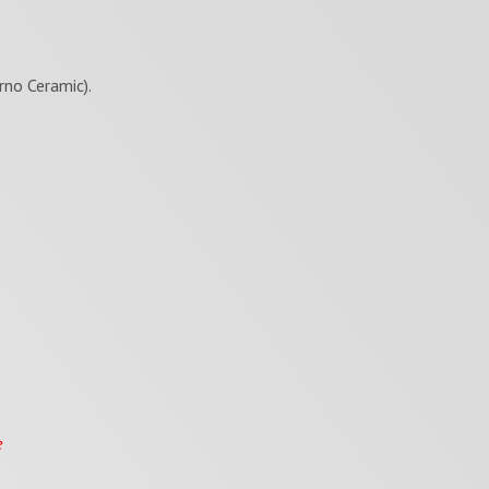
no Ceramic).
е