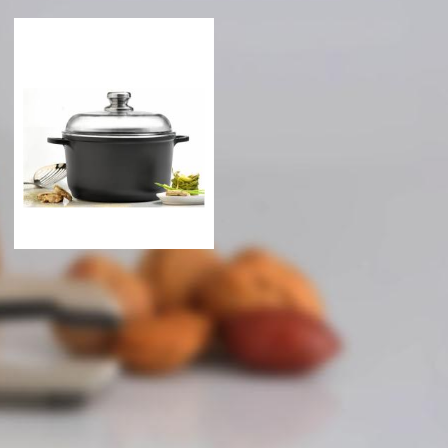
Кастрюля Berghoff Cast
Кастрюля Berghoff Cast
New 20 см. объем 3 л.
New 16 см., 1,5 л.
1295 грн
955 грн