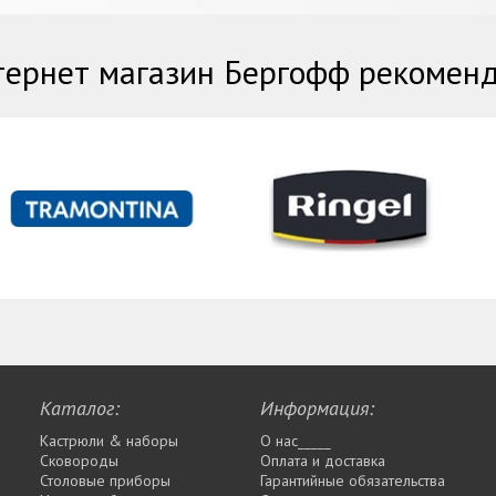
ернет магазин Бергофф рекомен
Каталог:
Информация:
Кастрюли & наборы
О нас_____
Сковороды
Оплата и доставка
Столовые приборы
Гарантийные обязательства