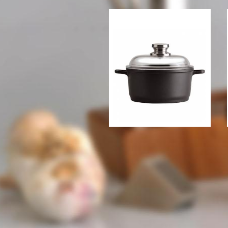
Кастрюля Berghoff Cast
New 28 см., 7,7 л.
2659 грн