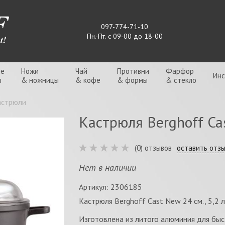
097-774-71-10
Пн.-Пт. с 09-00 до 18-00
ые
Ножи
Чай
Противни
Фарфор
Ин
ы
& ножницы
& кофе
& формы
& стекло
астрюли
Кастрюля Berghoff Cast
(0) отзывов
оставить отз
Нет в наличии
Артикул: 2306185
Кастрюля Berghoff Cast New 24 см., 5,2 
Изготовлена из литого алюминия для быс