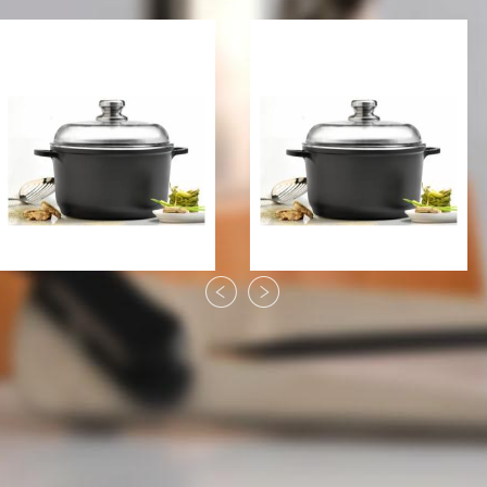
Кастрюля Berghoff Cast
Кастрюля Berghoff Cast
New 24 см., 7,7 л.
New 20 см., 4 л.
2249 грн
1314 грн