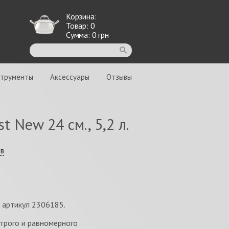
Корзина:
Товар:
0
Сумма:
0
грн
струменты
Аксессуары
Отзывы
 New 24 см., 5,2 л.
ыв
л артикул 2306185.
трого и равномерного