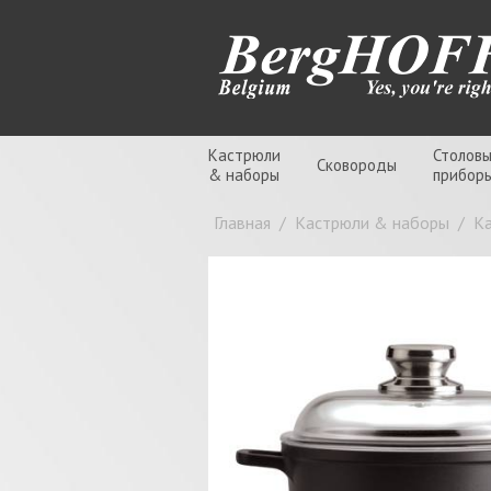
Кастрюли
Столов
Сковороды
& наборы
прибор
Главная
/
Кастрюли & наборы
/
К