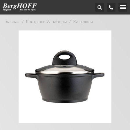
Главная
/
Кастрюли & наборы
/
Кастрюли