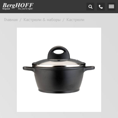
Главная
/
Кастрюли & наборы
/
Кастрюли