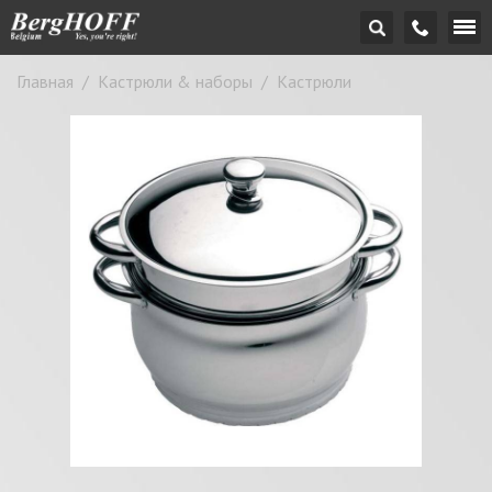
Главная
/
Кастрюли & наборы
/
Кастрюли