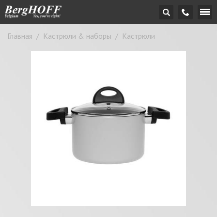
Главная
/
Кастрюли & наборы
/
Кастрюли