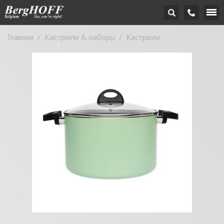
Главная
/
Кастрюли & наборы
/
Кастрюли